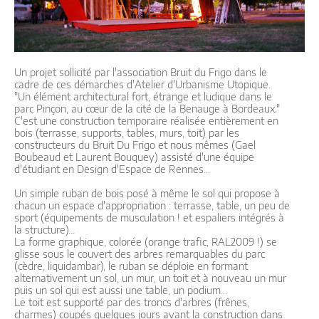
Un projet sollicité par l'association Bruit du Frigo dans le
cadre de ces démarches d'Atelier d'Urbanisme Utopique.
"Un élément architectural fort, étrange et ludique dans le
parc Pinçon, au cœur de la cité de la Benauge à Bordeaux."
C'est une construction temporaire réalisée entièrement en
bois (terrasse, supports, tables, murs, toit) par les
constructeurs du Bruit Du Frigo et nous mêmes (Gael
Boubeaud et Laurent Bouquey) assisté d'une équipe
d'étudiant en Design d'Espace de Rennes…
Un simple ruban de bois posé à même le sol qui propose à
chacun un espace d'appropriation : terrasse, table, un peu de
sport (équipements de musculation ! et espaliers intégrés à
la structure)…
La forme graphique, colorée (orange trafic, RAL2009 !) se
glisse sous le couvert des arbres remarquables du parc
(cèdre, liquidambar), le ruban se déploie en formant
alternativement un sol, un mur, un toit et à nouveau un mur
puis un sol qui est aussi une table, un podium…
Le toit est supporté par des troncs d'arbres (frênes,
charmes) coupés quelques jours avant la construction dans