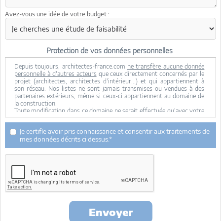
Avez-vous une idée de votre budget :
Protection de vos données personnelles
Depuis toujours, architectes-france.com
ne transfère aucune donnée
personnelle à d'autres acteurs
que ceux directement concernés par le
projet (architectes, architectes d'intérieur...) et qui appartiennent à
son réseau. Nos listes ne sont jamais transmises ou vendues à des
partenaires extérieurs, même si ceux-ci appartiennent au domaine de
la construction.
Toute modification dans ce domaine ne serait effectuée qu'avec votre
consentement.
Je consens à ce que mes données personnelles soient collectées pour
Je certifie avoir pris connaissance et consentir aux traitements de
permettre à architectes-france de transférer votre projet aux
mes données décrits ci dessus.*
architectes. Seul Architectes-france, ses équipes internes et la
maitrise d'oeuvre concernée par le projet y ont accès. Aucune
transmission de données à des tiers à l'exclusion de ceux décrits ci
dessus n'est réalisée.
Mes données téléphoniques seront uniquement utilisées par
Architectes-france.com et les architectes de notre réseau dans le
cadre de la qualification et du suivi de mon projet.
Les données sont conservées pendant une durée de 18 mois courant à
partir des derniers contacts effectifs entre architectes-france et vous
Envoyer
ou architectes-france et un membre de la maitrise d'oeuvre en