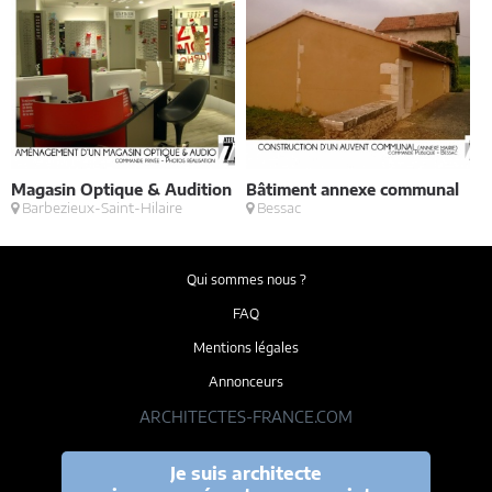
Magasin Optique & Audition
Bâtiment annexe communal
2
Barbezieux-Saint-Hilaire
Bessac
m
Qui sommes nous ?
FAQ
Mentions légales
Annonceurs
ARCHITECTES-FRANCE.COM
Je suis architecte