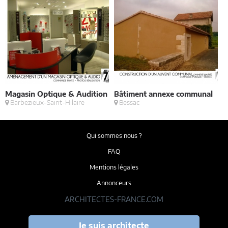
Magasin Optique & Audition
Bâtiment annexe communal
2
Barbezieux-Saint-Hilaire
Bessac
m
Qui sommes nous ?
FAQ
Mentions légales
Annonceurs
ARCHITECTES-FRANCE.COM
Je suis architecte