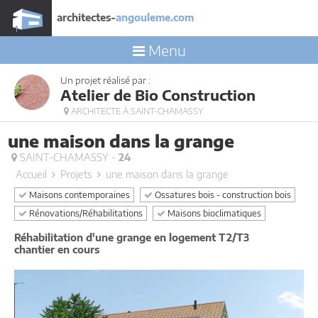
architectes-
angouleme.com
Menu
Un projet réalisé par :
Atelier de Bio Construction
ARCHITECTE À SAINT-CHAMASSY
une maison dans la grange
SAINT-CHAMASSY -
24
Accueil
Projets
une maison dans la grange
Maisons contemporaines
Ossatures bois - construction bois
Rénovations/Réhabilitations
Maisons bioclimatiques
Réhabilitation d'une grange en logement T2/T3
chantier en cours