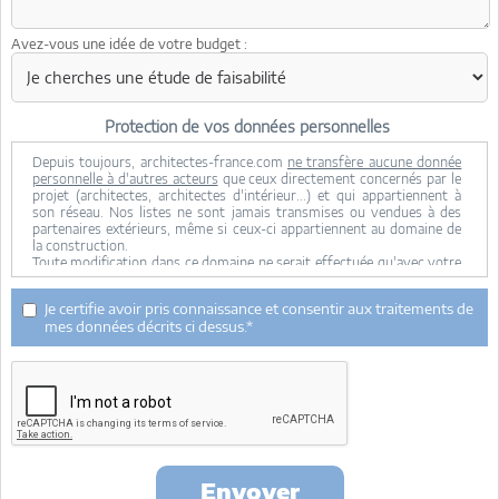
Avez-vous une idée de votre budget :
Protection de vos données personnelles
Depuis toujours, architectes-france.com
ne transfère aucune donnée
personnelle à d'autres acteurs
que ceux directement concernés par le
projet (architectes, architectes d'intérieur...) et qui appartiennent à
son réseau. Nos listes ne sont jamais transmises ou vendues à des
partenaires extérieurs, même si ceux-ci appartiennent au domaine de
la construction.
Toute modification dans ce domaine ne serait effectuée qu'avec votre
consentement.
Je consens à ce que mes données personnelles soient collectées pour
Je certifie avoir pris connaissance et consentir aux traitements de
permettre à architectes-france de transférer votre projet aux
mes données décrits ci dessus.*
architectes. Seul Architectes-france, ses équipes internes et la
maitrise d'oeuvre concernée par le projet y ont accès. Aucune
transmission de données à des tiers à l'exclusion de ceux décrits ci
dessus n'est réalisée.
Mes données téléphoniques seront uniquement utilisées par
Architectes-france.com et les architectes de notre réseau dans le
cadre de la qualification et du suivi de mon projet.
Les données sont conservées pendant une durée de 18 mois courant à
partir des derniers contacts effectifs entre architectes-france et vous
Envoyer
ou architectes-france et un membre de la maitrise d'oeuvre en